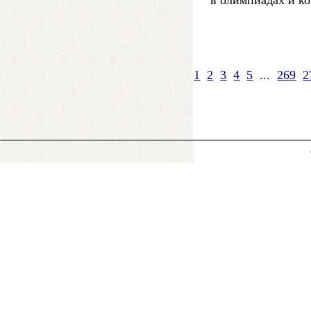
в олимпиадах и ко
1
2
3
4
5
...
269
2