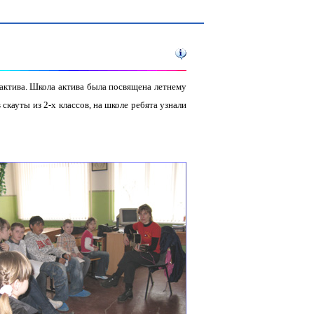
актива. Школа актива была посвящена летнему
скауты из 2-х классов, на школе ребята узнали