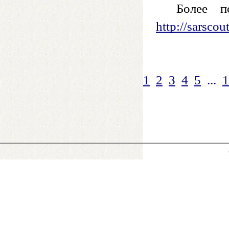
Более п
http://sarscout
1
2
3
4
5
...
1