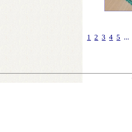
1
2
3
4
5
...