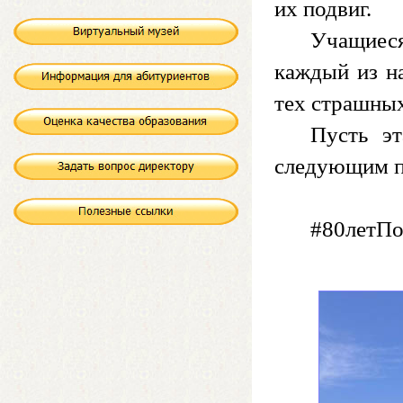
их подвиг.
Учащиеся
каждый из на
тех страшны
Пусть э
следующим п
#80летП