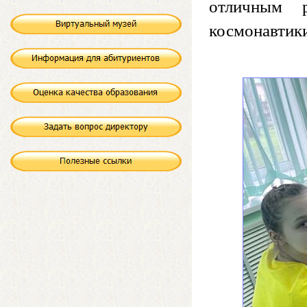
отличным р
космонавтик