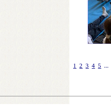
1
2
3
4
5
...