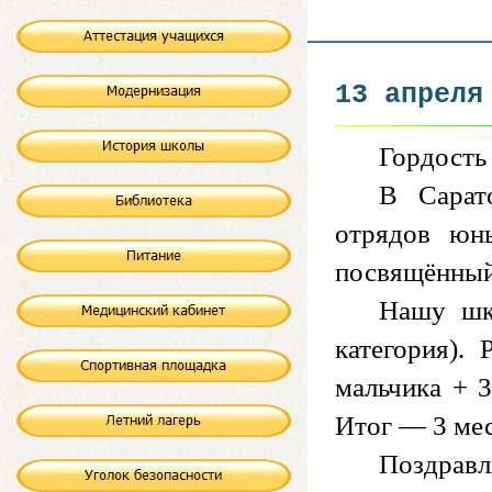
13 апреля
Гордость 
В Сарат
отрядов юны
посвящённый
Нашу шко
категория).
мальчика + 3
Итог — 3 ме
Поздрав