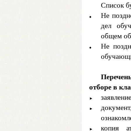
Список б
Не поздн
дел обу
общем об
Не поздн
обучающи
Перечен
отборе в кл
заявление
документ
ознакомл
копия а