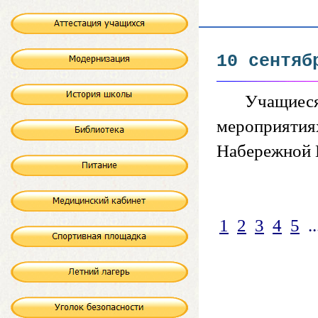
10 сентяб
Учащиеся 
мероприятиях
Набережной К
1
2
3
4
5
..