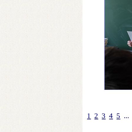
1
2
3
4
5
...