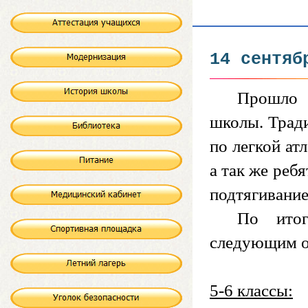
14 сентяб
Прошло 
школы. Тради
по легкой ат
а так же реб
подтягивание
По итог
следующим о
5-6 классы: