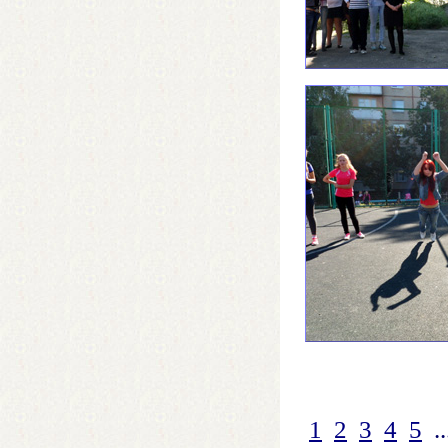
1
2
3
4
5
..