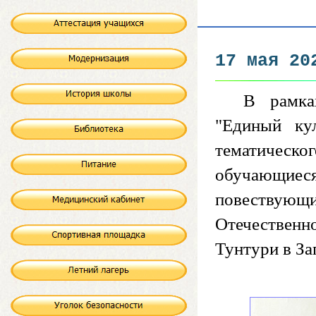
17 мая 20
В рамка
"Единый ку
тематическ
обучающиеся
повествую
Отечественн
Тунтури в За