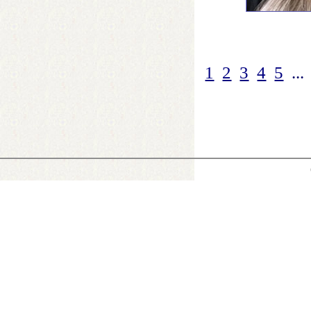
1
2
3
4
5
...