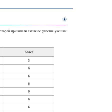
которой принимали активное участие ученики
Класс
3
6
6
6
6
6
6