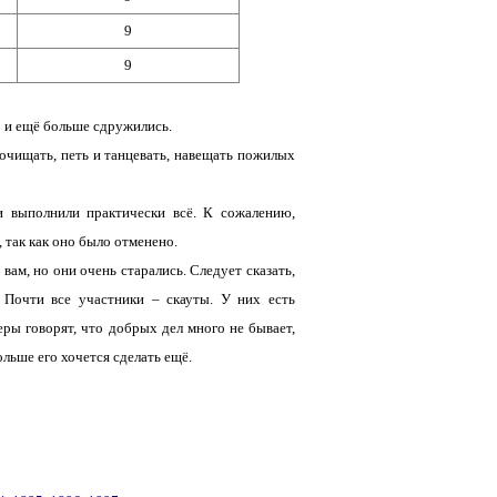
9
9
о и ещё больше сдружились.
 очищать, петь и танцевать, навещать пожилых
 выполнили практически всё. К сожалению,
 так как оно было отменено.
вам, но они очень старались. Следует сказать,
 Почти все участники – скауты. У них есть
еры говорят, что добрых дел много не бывает,
ольше его хочется сделать ещё.