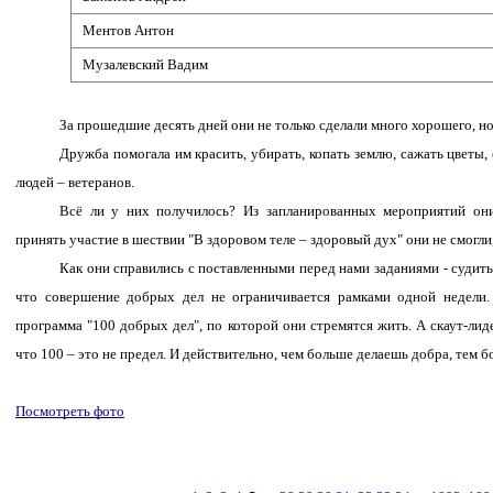
Ментов Антон
Музалевский Вадим
За прошедшие десять дней они не только сделали много хорошего, н
Дружба помогала им красить, убирать, копать землю, сажать цветы,
людей – ветеранов.
Всё ли у них получилось? Из запланированных мероприятий они
принять участие в шествии "В здоровом теле – здоровый дух" они не смогли,
Как они справились с поставленными перед нами заданиями ‐ судить 
что совершение добрых дел не ограничивается рамками одной недели.
программа "100 добрых дел", по которой они стремятся жить. А скаут-лид
что 100 – это не предел. И действительно, чем больше делаешь добра, тем б
Посмотреть фото