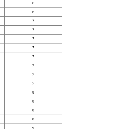
6
6
7
7
7
7
7
7
7
7
8
8
8
8
9