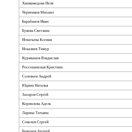
Ханмамедова Неля
Черненков Михаил
Барабанов Иван
Букова Светлана
Игнатьева Ксения
Искалиев Тимур
Курмышов Владислав
Россошанская Кристина
Соловьев Андрей
Юдина Наталья
Захаров Сергей
Корнилова Адель
Ларина Татьяна
Соколов Сергей
Баженов Андрей